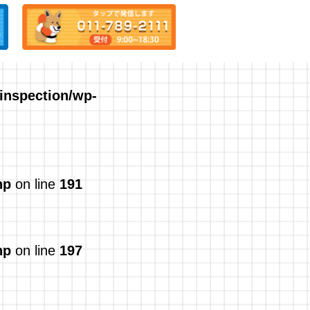
/inspection/wp-
hp
on line
191
hp
on line
197