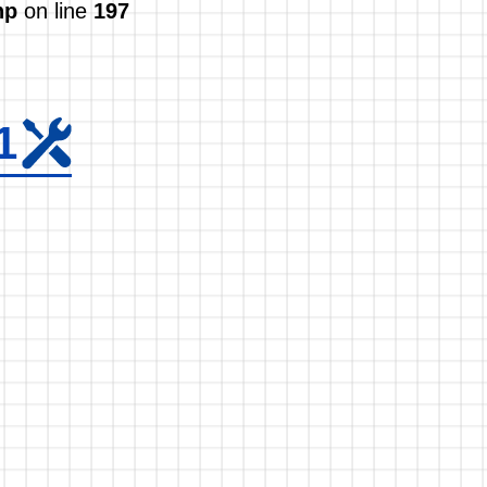
hp
on line
197
1