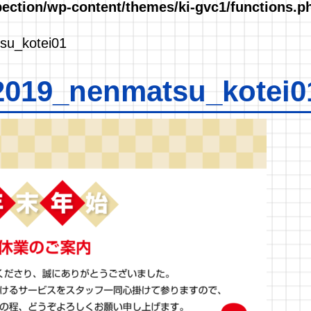
spection/wp-content/themes/ki-gvc1/functions.p
su_kotei01
2019_nenmatsu_kotei0